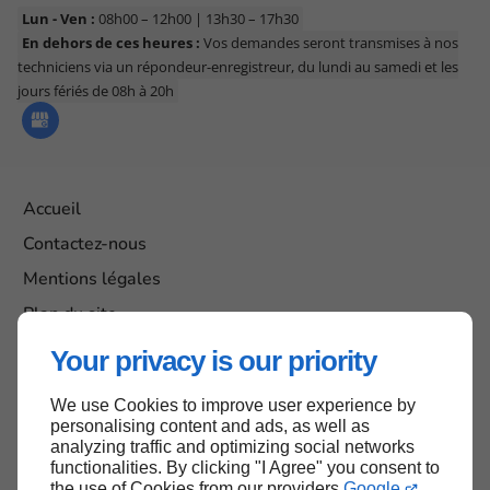
Lun - Ven :
08h00 – 12h00 | 13h30 – 17h30
En dehors de ces heures :
Vos demandes seront transmises à nos
techniciens via un répondeur-enregistreur, du lundi au samedi et les
jours fériés de 08h à 20h
Accueil
Contactez-nous
Mentions légales
Plan du site
Your privacy is our priority
We use Cookies to improve user experience by
Haut de page
personalising content and ads, as well as
analyzing traffic and optimizing social networks
functionalities. By clicking "I Agree" you consent to
the use of Cookies from our providers
Google