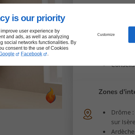
Plus de 
cy is our priority
Savoir-f
 improve user experience by
Profess
Customize
nt and ads, as well as analyzing
ng social networks functionalities. By
Disponibi
you consent to the use of Cookies
Équipe q
Google
Facebook
.
Conseils
Zones d'int
Drôme :
sur Isère
Ardèche 