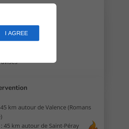
37 ans d’expérience
aire
I AGREE
ionnalisme
lité (7j/7)
ualifiée
 avisés
ervention
 45 km autour de Valence (Romans
)
: 45 km autour de Saint-Péray