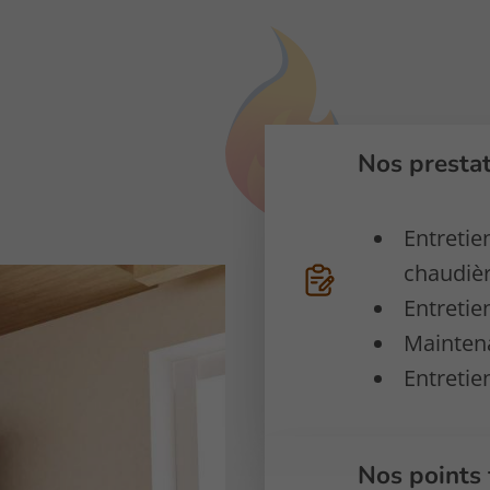
Nos presta
Entretie
chaudièr
Entretie
Maintena
Entretie
Nos points 