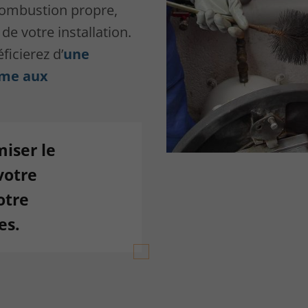
combustion propre,
de votre installation.
ficierez d’
une
rme aux
iser le
votre
otre
es.